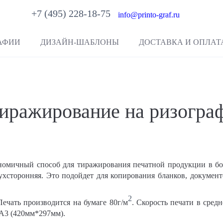
+7 (495) 228-18-75
info@printo-graf.ru
АФИИ
ДИЗАЙН-ШАБЛОНЫ
ДОСТАВКА И ОПЛАТ
иражирование на ризогра
ономичный способ для тиражирования печатной продукции в бол
вухсторонняя. Это подойдет для копирования бланков, документ
2
Печать производится на бумаге 8
0
г/м
. Скорость печати в сред
 А3 (420мм*297мм).