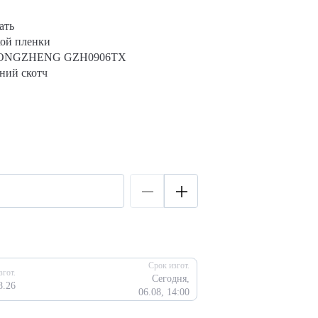
ать
кой пленки
 GONGZHENG GZH0906TX
ний скотч
Срок изгот.
згот.
Сегодня,
8.26
06.08, 14:00