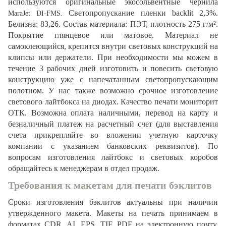
используются оригинальные экосольвентные чернила
Светопропускание пленки backlit 2,3%.
MaraJet DI-FMS
.
Белизна: 83,26. Состав материала: ПЭТ, плотность 275 г/м².
Покрытие глянцевое или матовое. Материал не
самоклеющийся, крепится внутри световых конструкций на
клипсы или держатели. При необходимости мы можем в
течение 3 рабочих дней изготовить и повесить световую
конструкцию уже с напечатанным светопропускающим
полотном. У нас также возможно срочное изготовление
светового лайтбокса на диодах. Качество печати мониторит
ОТК. Возможна оплата наличными, перевод на карту и
безналичный платеж на расчетный счет (для выставления
счета прикрепляйте во вложении учетную карточку
компании с указанием банковских реквизитов). По
вопросам изготовления лайтбокс и световых коробов
обращайтесь к менеджерам в отдел продаж.
Требования к макетам для печати бэклитов
Сроки изготовления бэклитов актуальны при наличии
утвержденного макета. Макеты на печать принимаем в
форматах CDR, AI, EPS. TIF, PDF на электронную почту.