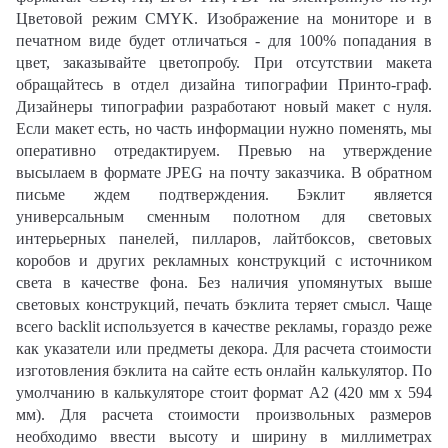
Цветовой режим CMYK. Изображение на мониторе и в
печатном виде будет отличаться - для 100% попадания в
цвет, заказывайте цветопробу. При отсутствии макета
обращайтесь в отдел дизайна типографии Принто-граф.
Дизайнеры типографии разработают новый макет с нуля.
Если макет есть, но часть информации нужно поменять, мы
оперативно отредактируем. Превью на утверждение
высылаем в формате JPEG на почту заказчика. В обратном
письме ждем подтверждения. Бэклит является
универсальным сменным полотном для световых
интерьерных панелей, пилларов, лайтбоксов, световых
коробов и других рекламных конструкций с источником
света в качестве фона. Без наличия упомянутых выше
световых конструкций, печать бэклита теряет смысл. Чаще
всего backlit используется в качестве рекламы, гораздо реже
как указатели или предметы декора. Для расчета стоимости
изготовления бэклита на сайте есть онлайн калькулятор. По
умолчанию в калькуляторе стоит формат А2 (420 мм х 594
мм). Для расчета стоимости произвольных размеров
необходимо ввести высоту и ширину в миллиметрах