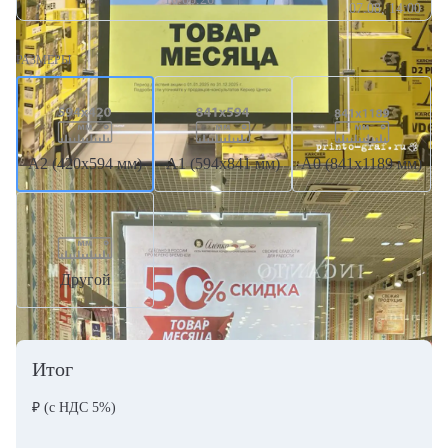
07.08, 14:00
РАЗМЕРЫ
А2 (420х594 мм)
А1 (594х841 мм)
А0 (841х1189 мм)
Другой
Итог
₽
(с НДС 5%)