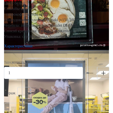
Цвет: белый
Способы печати:
- широкоформатная печать
Оборудование: плоттер Mimaki jv150-160
Чернила: экосольвентные MaraJet DI-FMS
Способ крепления: клипсы / держатели
Упаковка: стрейч-пленка, фирменный пакет
Характеристики
ТИРАЖНОСТЬ
Тираж
Срок изгот.
Срок изгот.
Сегодня,
10.08.26