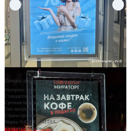
Печать пленки бэклит на заказ 1-2 дня
Материал: транслюцентная РЕТ-пленка
Стандартная печать: 2 дн
Срочная печать: 1 дн
Тип материала: матовый, не самоклеющийся
Страна производитель: Южная Корея
Марка: NATURA MEDIA
Толщина: 200 мкм