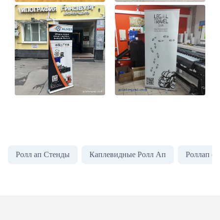
Ролл ап Стенды
Каплевидные Ролл Ап
Роллап с 