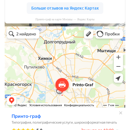
Принто-граф на карте Москвы — Яндекс Карты
Принто-граф