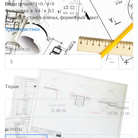
Виды печати: 1+0 / 4+0
Фальцовка: в А4 / в А3
Упаковка:
стрейч-пленка, фирменный пакет
Характеристики
ТИРАЖНОСТЬ
Тираж
Срок изгот.
Срок изгот.
Завтра,
11.08.26
10.08, 12:00
РАЗМЕРЫ