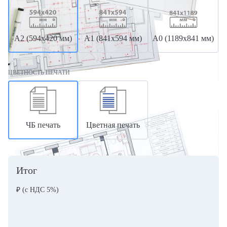
А2 (594х420 мм)
А1 (841х594 мм)
А0 (1189х841 мм)
ЦВЕТНОСТЬ ПЕЧАТИ
ЧБ печать
Цветная печать
Итог
₽
(с НДС 5%)