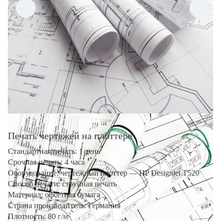
Печать чертежей на плоттере
Стандартная печать: 1 день
Срочная печать: 4 часа
Оборудование: чертежный плоттер — HP Designjet T520
Способ печати: струйная печать
Материал: офсетная бумага
Страна производитель: Германия
2
Плотность: 80
г/м