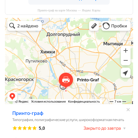
Принто-граф на карте Москвы — Яндекс Карты
Принто-граф