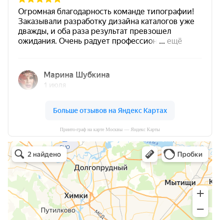
Принто-граф на карте Москвы — Яндекс Карты
Принто-граф