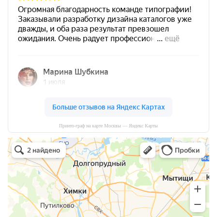
Принто-граф на карте Москвы — Яндекс Карты
Принто-граф