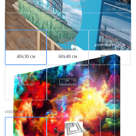
Срок изгот.
Срок изгот.
Завтра,
11.08.26
11.08.26
10.08, 14:00
РАЗМЕРЫ
40х30 см
60х40 см
80х60 см
120х80 см
Другой
ОПЕРАЦИЯ