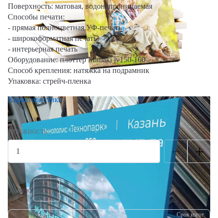
Поверхность: матовая, водонепроницаемая
Способы печати:
- прямая полноцветная УФ-печать
- широкоформатная печать
- интерьерная печать
Оборудование: плоттер Mimaki jv150-160
Способ крепления: натяжка на подрамник
Упаковка: стрейч-пленка
Характеристики
ТИРАЖНОСТЬ
Тираж
Срок изгот.