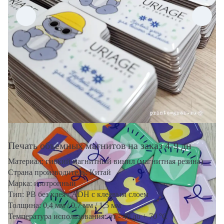
Печать объемных магнитов на заказ 4-9 дн
Материал: гибкий магнитный винил (магнитная резина)
Страна производитель: Китай
Марка: изотропный
Тип: PB без клея / ADH с клеевым слоем
Толщина: 0,4 мм / 0,7 мм / 1,5 мм
Температура использования: от - 40 до + 70 °С