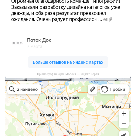
Принто-граф на карте Москвы — Яндекс Карты
Принто-граф