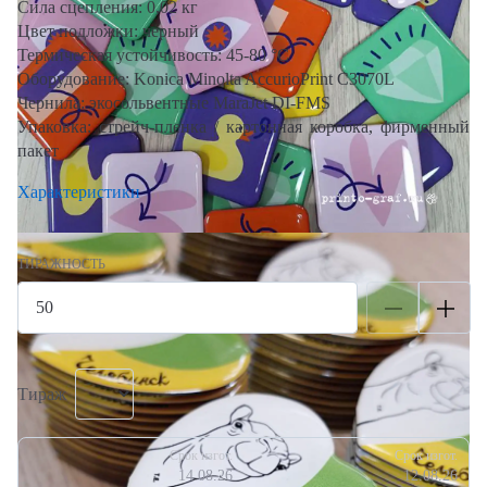
Сила сцепления: 0,02 кг
Цвет подложки: черный
Термическая устойчивость: 45-80 °C
Оборудование: Konica Minolta AccurioPrint C3070L
Чернила:
экосольвентные
MaraJet DI-FMS
Упаковка: стрейч-пленка / картонная коробка, фирменный
пакет
Характеристики
ТИРАЖНОСТЬ
Тираж
Срок изгот.
Срок изгот.
14.08.26
12.08.26