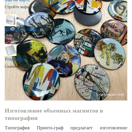
Стройте маршрут
Яндекс Отзывы
Комментарии
Реквизиты
Скачать договор
Печать выпуклых смоляных
магнитов любой формы
Изготовление объемных магнитов в
типографии
Типография Принто-граф предлагает изготовление