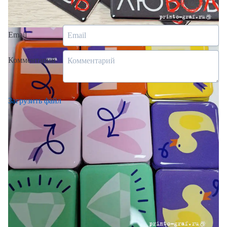
Сделать заказ через менеджера
Email
Комментарий
Загрузить файл
Настоящим подтверждаю и даю согласие на обработку
своих персональных данных в соответствии с
условиями
обработки персональных данных
Настоящим подтверждаю согласие с
Пользовательским
соглашением