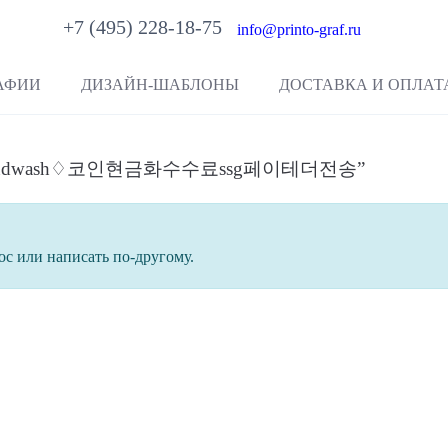
+7 (495) 228-18-75
info@printo-graf.ru
АФИИ
ДИЗАЙН-ШАБЛОНЫ
ДОСТАВКА И ОПЛАТ
“텔레@fundwash♢코인현금화수수료ssg페이테더전송”
ос или написать по-другому.