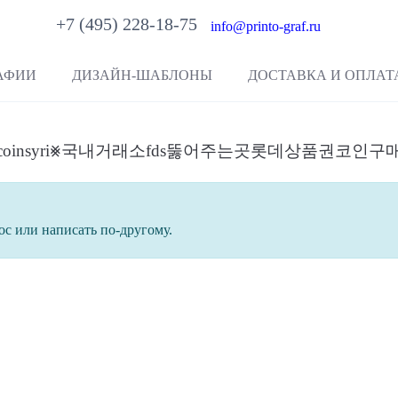
+7 (495) 228-18-75
info@printo-graf.ru
АФИИ
ДИЗАЙН-ШАБЛОНЫ
ДОСТАВКА И ОПЛАТ
“텔레@bitcoinsyri⨳국내거래소fds뚫어주는곳롯데상품권코인
ос или написать по-другому.