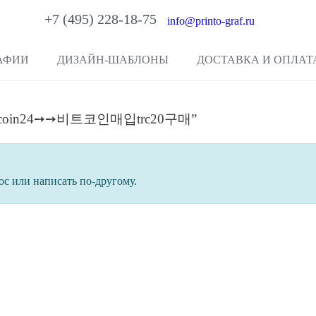
+7 (495) 228-18-75
info@printo-graf.ru
АФИИ
ДИЗАЙН-ШАБЛОНЫ
ДОСТАВКА И ОПЛАТ
레@upcoin24➙➙비트코인매입trc20구매”
ос или написать по-другому.