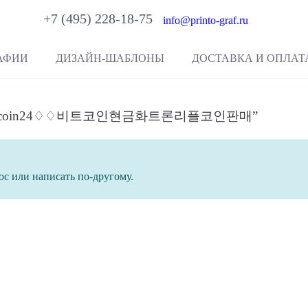
+7 (495) 228-18-75
info@printo-graf.ru
АФИИ
ДИЗАЙН-ШАБЛОНЫ
ДОСТАВКА И ОПЛАТ
“텔레@upcoin24♢♢비트코인현금화트론리플코인판매”
ос или написать по-другому.