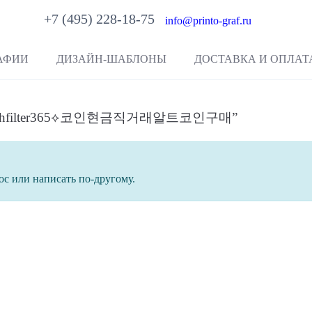
+7 (495) 228-18-75
info@printo-graf.ru
АФИИ
ДИЗАЙН-ШАБЛОНЫ
ДОСТАВКА И ОПЛАТ
레@cashfilter365⟡코인현금직거래알트코인구매”
ос или написать по-другому.