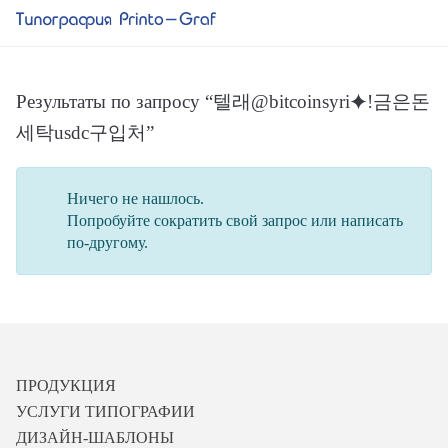
Результаты по запросу “텔래@bitcoinsyri⯌ǃ금은돈
세탁usdc구입처”
Ничего не нашлось.
Попробуйте сократить свой запрос или написать
по-другому.
ПРОДУКЦИЯ
УСЛУГИ ТИПОГРАФИИ
ДИЗАЙН-ШАБЛОНЫ