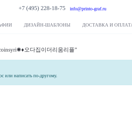
+7 (495) 228-18-75
info@printo-graf.ru
АФИИ
ДИЗАЙН-ШАБЛОНЫ
ДОСТАВКА И ОПЛАТ
@bitcoinsyri✺♦오다집이더리움리플”
ос или написать по-другому.